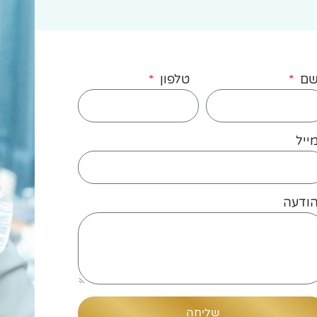
ם
טלפון
ייל
ודעה
שליחה