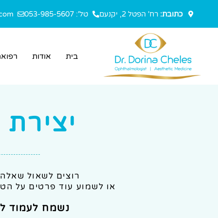
כתובת:
רח' הפטל 2, יקנעם
טל': 053-985-5607
.com
בית
אודות
רפואת
יצירת 
רוצים לשאול שאלה? 
או לשמוע עוד פרטים על הט
נשמח לעמוד לש